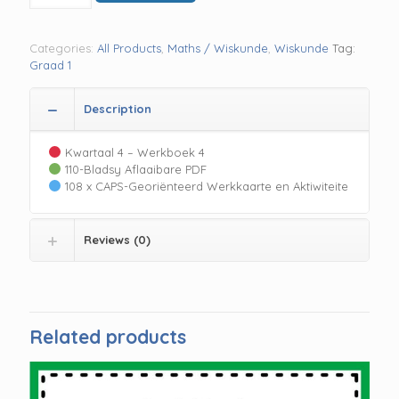
Wiskunde
–
Kwartaal
Categories:
All Products
,
Maths / Wiskunde
,
Wiskunde
Tag:
4
Graad 1
quantity
Description
Kwartaal 4 – Werkboek 4
110-Bladsy Aflaaibare PDF
108 x CAPS-Georiënteerd Werkkaarte en Aktiwiteite
Reviews (0)
Related products