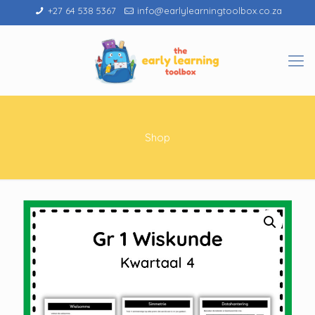
+27 64 538 5367
info@earlylearningtoolbox.co.za
Shop